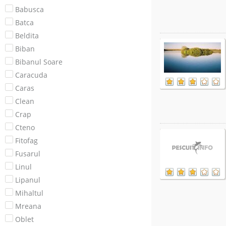
Babusca
Batca
Beldita
Biban
Bibanul Soare
Caracuda
Caras
Clean
Crap
Cteno
Fitofag
Fusarul
Linul
Lipanul
Mihaltul
Mreana
Oblet