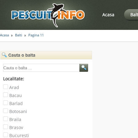
Acasa
Bal
Acasa
Balti
Pagina 11
Localitate:
Arad
Bacau
Barlad
Botosani
Braila
Brasov
Bucuresti