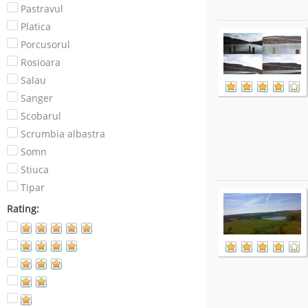
Pastravul
Platica
Porcusorul
Rosioara
Salau
Sanger
Scobarul
Scrumbia albastra
Somn
Stiuca
Tipar
Rating: