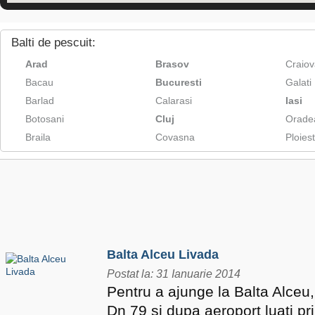
Balti de pescuit:
Arad
Brasov
Craiov
Bacau
Bucuresti
Galati
Barlad
Calarasi
Iasi
Botosani
Cluj
Orade
Braila
Covasna
Ploiest
Balta Alceu Livada
Postat la: 31 Ianuarie 2014
Pentru a ajunge la Balta Alceu,
Dn 79 si dupa aeroport luati pr