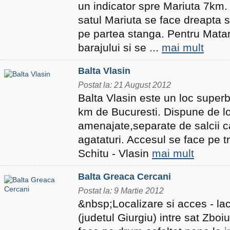
un indicator spre Mariuta 7km. 
satul Mariuta se face dreapta s
pe partea stanga. Pentru Mata
barajului si se ...
mai mult
Balta Vlasin
Postat la: 21 August 2012
Balta Vlasin este un loc superb
km de Bucuresti. Dispune de lo
amenajate,separate de salcii c
agataturi. Accesul se face pe t
Schitu - Vlasin
mai mult
Balta Greaca Cercani
Postat la: 9 Martie 2012
&nbsp;Localizare si acces - la
(judetul Giurgiu) intre sat Zboi