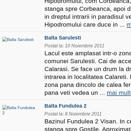
Hipodromului, com Corbeanca, 
stanga spre Corbeanca, apoi dr
in dreptul intrarii in paradisul 
Hipodromului care duce in ...
m
Balta Sarulesti
Postat la: 10 Noiembrie 2011
Lacul este amplasat intr-o zon
comunei Sarulesti. Cai de acce
Calarasi. Se face un drum la dr
intrarea in localitatea Calareti.
zona pana dincolo de calea fera
pana veti vedea un ...
mai mult
Balta Fundulea 2
Postat la: 8 Noiembrie 2011
Bazinul Fundulea 2 Visan. In c
stanga spre Gostile. Aproximat