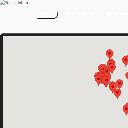
Acasa
Balti de pescuit
Specii de p