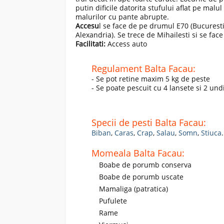
putin dificile datorita stufului aflat pe malul 
malurilor cu pante abrupte.
Accesu
l se face de pe drumul E70 (Bucuresti
Alexandria). Se trece de Mihailesti si se fac
Facilitati:
Access auto
Regulament Balta Facau:
- Se pot retine maxim 5 kg de peste
- Se poate pescuit cu 4 lansete si 2 und
Specii de pesti Balta Facau:
Biban
,
Caras
,
Crap
,
Salau
,
Somn
,
Stiuca
.
Momeala Balta Facau:
Boabe de porumb conserva
Boabe de porumb uscate
Mamaliga (patratica)
Pufulete
Rame