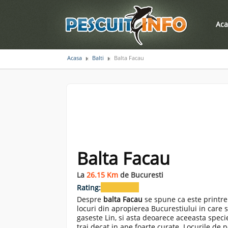
Aca
Acasa
Balti
Balta Facau
Balta Facau
La
26.15 Km
de Bucuresti
Rating:
Despre
balta Facau
se spune ca este printre
locuri din apropierea Bucurestiului in care 
gaseste Lin, si asta deoarece aceeasta speci
trai decat in ape foarte curate. Locurile de 