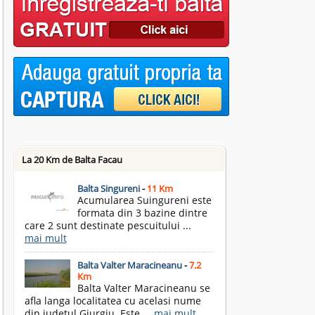
La 20 Km de Balta Facau
Balta Singureni
-
11 Km
Acumularea Suingureni este
formata din 3 bazine dintre
care 2 sunt destinate pescuitului ...
mai mult
Balta Valter Maracineanu
-
7.2
Km
Balta Valter Maracineanu se
afla langa localitatea cu acelasi nume
din judetul Giurgiu. Este ...
mai mult