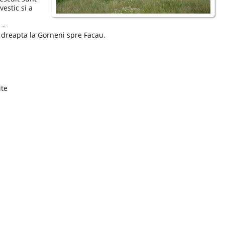
vestic si a
 -
e dreapta la Gorneni spre Facau.
ite