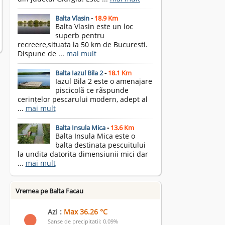
Balta Vlasin
-
18.9 Km
Balta Vlasin este un loc
superb pentru
recreere,situata la 50 km de Bucuresti.
Dispune de ...
mai mult
Balta Iazul Bila 2
-
18.1 Km
Iazul Bila 2 este o amenajare
piscicolã ce rãspunde
cerințelor pescarului modern, adept al
...
mai mult
Balta Insula Mica
-
13.6 Km
Balta Insula Mica este o
balta destinata pescuitului
la undita datorita dimensiunii mici dar
...
mai mult
Vremea pe Balta Facau
Azi :
Max 36.26 °C
Sanse de precipitatii: 0.09%