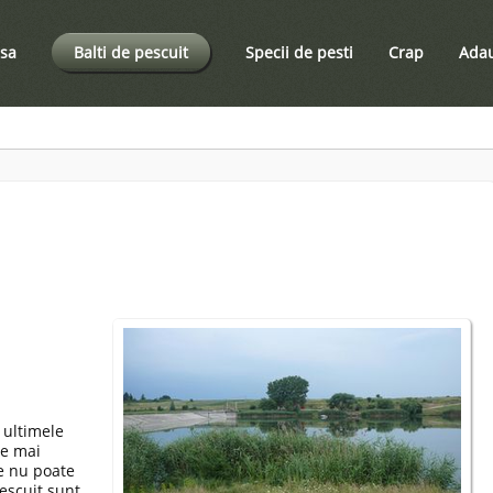
sa
Balti de pescuit
Specii de pesti
Crap
Adau
 ultimele
se mai
e nu poate
pescuit sunt