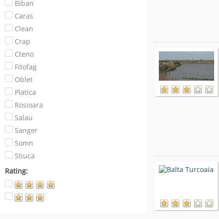
Biban
Caras
Clean
Crap
Cteno
Fitofag
Oblet
Platica
Rosioara
Salau
Sanger
Somn
Stiuca
Rating: