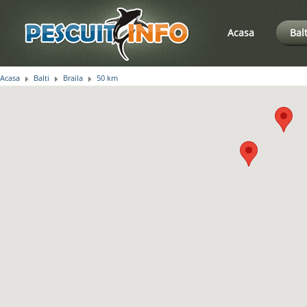
Acasa
Bal
Acasa
Balti
Braila
50 km