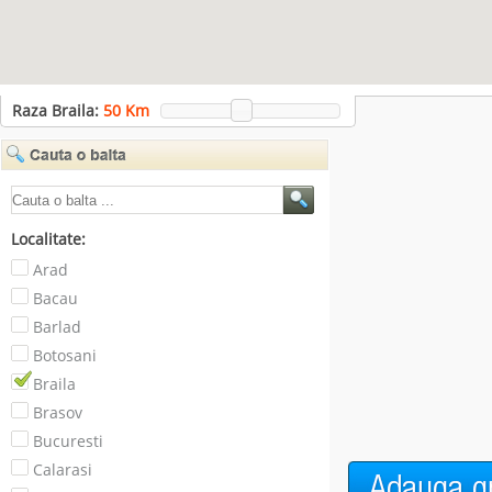
Raza Braila:
50
Km
Localitate:
Arad
Bacau
Barlad
Botosani
Braila
Brasov
Bucuresti
Calarasi