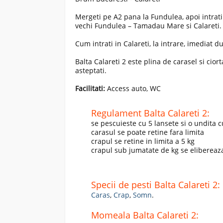
Mergeti pe A2 pana la Fundulea, apoi intrat
vechi Fundulea – Tamadau Mare si Calareti.
Cum intrati in Calareti, la intrare, imediat d
Balta Calareti 2 este plina de carasel si ciorta
asteptati.
Facilitati:
Access auto, WC
Regulament Balta Calareti 2:
se pescuieste cu 5 lansete si o undita 
carasul se poate retine fara limita
crapul se retine in limita a 5 kg
crapul sub jumatate de kg se elibereaz
Specii de pesti Balta Calareti 2:
Caras
,
Crap
,
Somn
.
Momeala Balta Calareti 2: