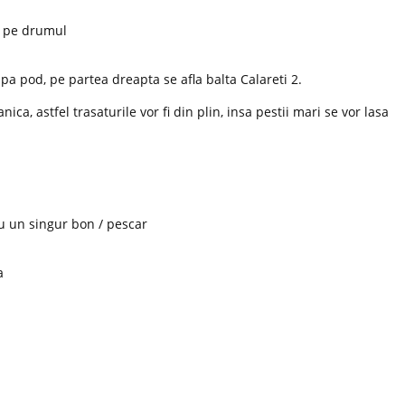
i pe drumul
upa pod, pe partea dreapta se afla balta Calareti 2.
nica, astfel trasaturile vor fi din plin, insa pestii mari se vor lasa
cu un singur bon / pescar
a