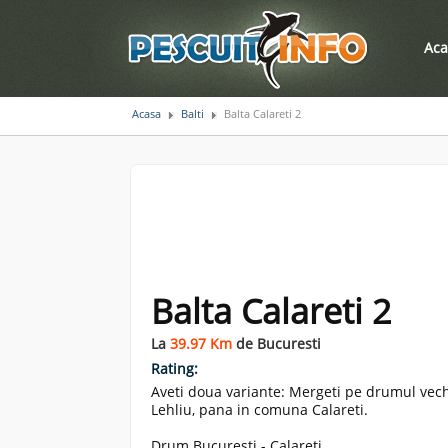
Aca
Acasa
Balti
Balta Calareti 2
Balta Calareti 2
La
39.97 Km
de Bucuresti
Rating:
Aveti doua variante: Mergeti pe drumul vech
Lehliu, pana in comuna Calareti.
Drum Bucuresti - Calareti