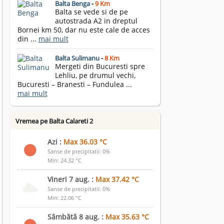
Balta Benga
-
9 Km
Balta se vede si de pe
autostrada A2 in dreptul
Bornei km 50, dar nu este cale de acces
din ...
mai mult
Balta Sulimanu
-
8 Km
Mergeti din Bucuresti spre
Lehliu, pe drumul vechi,
Bucuresti – Branesti – Fundulea ...
mai mult
Vremea pe Balta Calareti 2
Azi :
Max 36.03 °C
Sanse de precipitatii: 0%
Min: 24.32 °C
Vineri 7 aug. :
Max 37.42 °C
Sanse de precipitatii: 0%
Min: 22.06 °C
Sâmbătă 8 aug. :
Max 35.63 °C