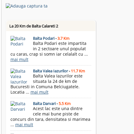
La 20 Km de Balta Calareti 2
Balta Podari
-
3.7 Km
Balta Podari este impartita
in 2 sectoare unul populat
cu caras, crap si somn iar celalalt cu ...
mai mult
Balta Valea Iazurilor
-
11.7 Km
Balta Valea Iazurilor este
situata la 24 de km de
Bucuresti in Comuna Belciugatele.
Locatia ...
mai mult
Balta Darvari
-
5.5 Km
Acest lac este una dintre
cele mai bune piste de
concurs din tara, densitatea si marimea
...
mai mult