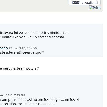
13081
vizualizari
rimavara lui 2012 si n-am prins nimic...nici
a undita 3 carasei...nu recomand aceasta
mario
12 mai 2012, 9:02 AM
ste adevarat? ceea ce spui?
e pescuieste si nocturn?
 mai 2012, 7:45 PM
-am prins nimic...si nu am fost singur...am fost 4
ansete fiecare...si nimic n-am luat