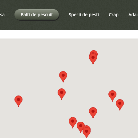
sa
Balti de pescuit
Specii de pesti
Crap
Adau