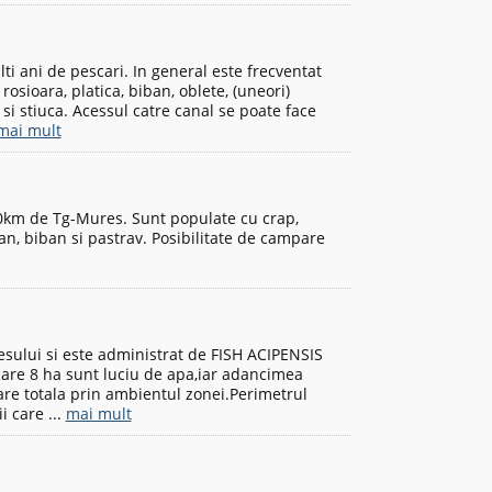
lti ani de pescari. In general este frecventat
osioara, platica, biban, oblete, (uneori)
 si stiuca. Acessul catre canal se poate face
mai mult
50km de Tg-Mures. Sunt populate cu crap,
can, biban si pastrav. Posibilitate de campare
zesului si este administrat de FISH ACIPENSIS
care 8 ha sunt luciu de apa,iar adancimea
are totala prin ambientul zonei.Perimetrul
i care ...
mai mult