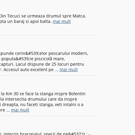
d. Din Tecuci se urmeaza drumul spre Matca.
ta un baraj si apoi balta.
mai mult
rãspunde cerin&#539;elor pescarului modern,
o popula&#539;ie piscicolã mare,
capturi. Lacul dispune de 25 locuri pentru
r. Accesul auto excelent pe ...
mai mult
 la Km 30 se face la stanga inspre Bolentin
 la intersectia drumului care da inspre
 dreapta, nu faceti stanga, veti intalni o a
re ...
mai mult
 interzis braconajul, specii de pe&#537;ti : -