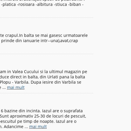
-platica -rosioara -albitura -stiuca -biban -
este crapul.In balta se mai gasesc urmatoarele
 prinde din ianuarie intr--una),avat,crap
ram in Valea Cucului si la ultimul magazin pe
duce direct in balta, din Urlati pana la balta
lopu - Varbila. Dupa iesire din Varbila se
 ...
mai mult
6 bazine din incinta. Iazul are o suprafata
 Sunt aproximativ 25-30 de locuri de pescuit,
scuitul pe timp de noapte. Iazul are o
m. Adancime ...
mai mult