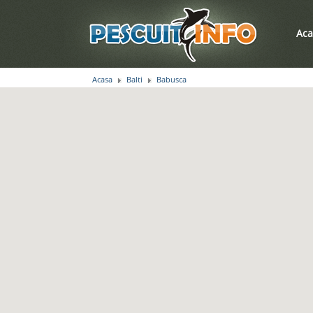
Aca
Acasa
Balti
Babusca