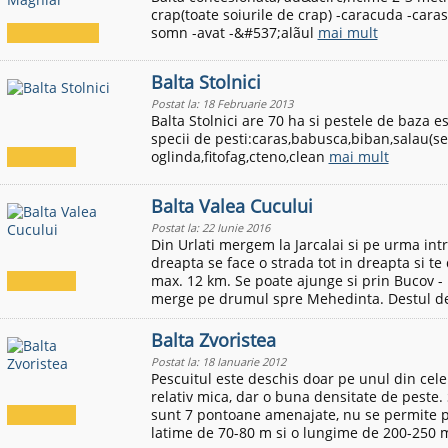
crap(toate soiurile de crap) -caracuda -caras 
somn -avat -&#537;alãul
mai mult
Balta Stolnici
Postat la: 18 Februarie 2013
Balta Stolnici are 70 ha si pestele de baza 
specii de pesti:caras,babusca,biban,salau(se
oglinda,fitofag,cteno,clean
mai mult
Balta Valea Cucului
Postat la: 22 Iunie 2016
Din Urlati mergem la Jarcalai si pe urma int
dreapta se face o strada tot in dreapta si te 
max. 12 km. Se poate ajunge si prin Bucov - P
merge pe drumul spre Mehedinta. Destul de
Balta Zvoristea
Postat la: 18 Ianuarie 2012
Pescuitul este deschis doar pe unul din cele 
relativ mica, dar o buna densitate de peste.
sunt 7 pontoane amenajate, nu se permite pe
latime de 70-80 m si o lungime de 200-250 