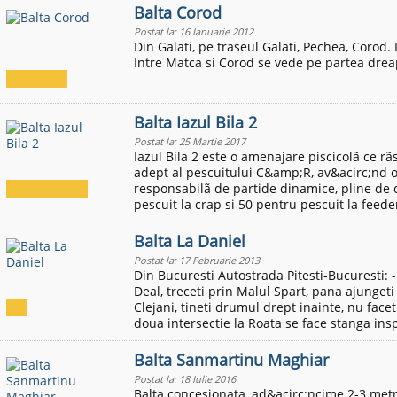
Balta Corod
Postat la: 16 Ianuarie 2012
Din Galati, pe traseul Galati, Pechea, Coro
Intre Matca si Corod se vede pe partea dreap
Balta Iazul Bila 2
Postat la: 25 Martie 2017
Iazul Bila 2 este o amenajare piscicolã ce 
adept al pescuitului C&amp;R, av&acirc;nd 
responsabilã de partide dinamice, pline de 
pescuit la crap si 50 pentru pescuit la feede
Balta La Daniel
Postat la: 17 Februarie 2013
Din Bucuresti Autostrada Pitesti-Bucuresti: -
Deal, treceti prin Malul Spart, pana ajungeti
Clejani, tineti drumul drept inainte, nu faceti
doua intersectie la Roata se face stanga insp
Balta Sanmartinu Maghiar
Postat la: 18 Iulie 2016
Balta concesionata, ad&acirc;ncime 2-3 metri,