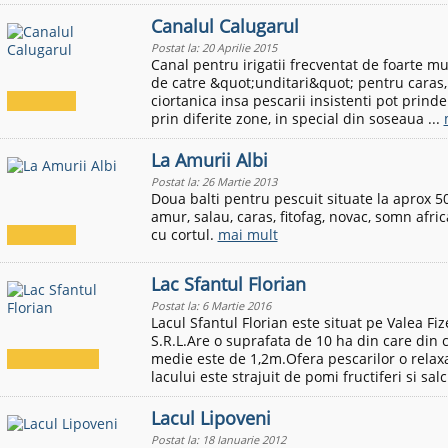
Canalul Calugarul
Postat la: 20 Aprilie 2015
Canal pentru irigatii frecventat de foarte mu
de catre &quot;unditari&quot; pentru caras, r
ciortanica insa pescarii insistenti pot prinde
prin diferite zone, in special din soseaua ...
La Amurii Albi
Postat la: 26 Martie 2013
Doua balti pentru pescuit situate la aprox 
amur, salau, caras, fitofag, novac, somn afri
cu cortul.
mai mult
Lac Sfantul Florian
Postat la: 6 Martie 2016
Lacul Sfantul Florian este situat pe Valea Fi
S.R.L.Are o suprafata de 10 ha din care din 
medie este de 1,2m.Ofera pescarilor o relax
lacului este strajuit de pomi fructiferi si salci
Lacul Lipoveni
Postat la: 18 Ianuarie 2012