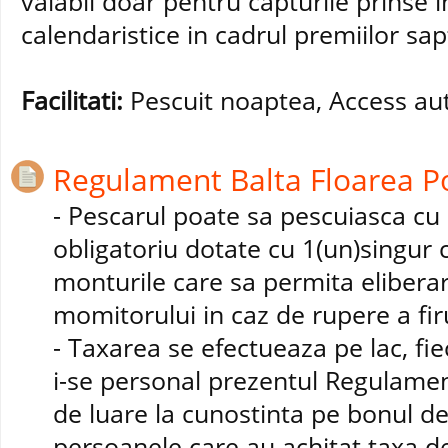
valabil doar pentru capturile prinse in
calendaristice in cadrul premiilor sa
Facilitati:
Pescuit noaptea, Access au
Regulament Balta Floarea Po
- Pescarul poate sa pescuiasca cu
obligatoriu dotate cu 1(un)singur ca
monturile care sa permita elibera
momitorului in caz de rupere a firu
- Taxarea se efectueaza pe lac, fi
i-se personal prezentul Regulame
de luare la cunostinta pe bonul de
persoanele care au achitat taxa de