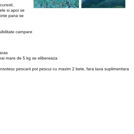
curesti,
ele si apoi se
ainte pana se
ibilitate campare
caras
mai mare de 5 kg se elibereaza
 insotesc pescarii pot pescui cu maxim 2 bete, fara taxa suplimentara