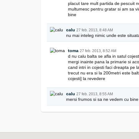
placut tare mult partida de pescuit 
multumesc pentru gratar si am sa vin 
bine
calu
27 feb. 2013, 8:48 AM
nu mai inteleg nimic unde este situata
toma
27 feb. 2013, 8:52 AM
d nu calu balta se afla in satul cojest
mergi inainte pana la primarie si ac
cand intri in cojesti faci dreapta p
trecut nu era si la 200metri este bal
cojesti] la revedere
calu
27 feb. 2013, 8:55 AM
mersi frumos si sa ne vedem cu bine