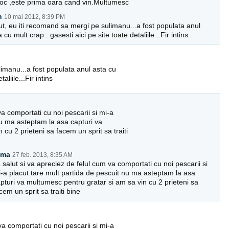
loc ,este prima oara cand vin.Multumesc
n
10 mai 2012, 8:39 PM
ut, eu iti recomand sa mergi pe sulimanu...a fost populata anul
 cu mult crap...gasesti aici pe site toate detaliile...Fir intins
limanu...a fost populata anul asta cu
aliile...Fir intins
va comportati cu noi pescarii si mi-a
nu ma asteptam la asa capturi va
cu 2 prieteni sa facem un sprit sa traiti
oma
27 feb. 2013, 8:35 AM
 salut si va apreciez de felul cum va comportati cu noi pescarii si
-a placut tare mult partida de pescuit nu ma asteptam la asa
pturi va multumesc pentru gratar si am sa vin cu 2 prieteni sa
cem un sprit sa traiti bine
va comportati cu noi pescarii si mi-a