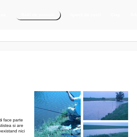
asa
Balti de pescuit
Specii de pesti
Crap
Ada
ti
face parte
tistea si are
existand nici