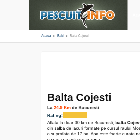
Ac
Acasa
Balti
Balta Cojesti
Balta Cojesti
La
24.9 Km
de Bucuresti
Rating:
Aflata la doar 30 km de Bucuresti,
balta Cojes
din salba de lacuri formate pe cursul raului Mos
o suprafata de 17 ha. Apa este foarte curata ne
o sursa de poluare in zona.