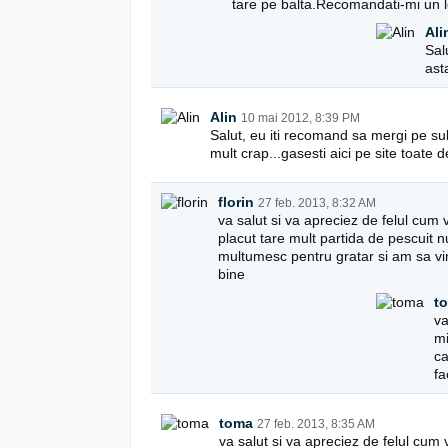
tare pe balta.Recomandati-mi un 
Ali
Sal
asta
Alin
10 mai 2012, 8:39 PM
Salut, eu iti recomand sa mergi pe su
mult crap...gasesti aici pe site toate det
florin
27 feb. 2013, 8:32 AM
va salut si va apreciez de felul cum 
placut tare mult partida de pescuit 
multumesc pentru gratar si am sa vin 
bine
t
va
mi
ca
fa
toma
27 feb. 2013, 8:35 AM
va salut si va apreciez de felul cum 