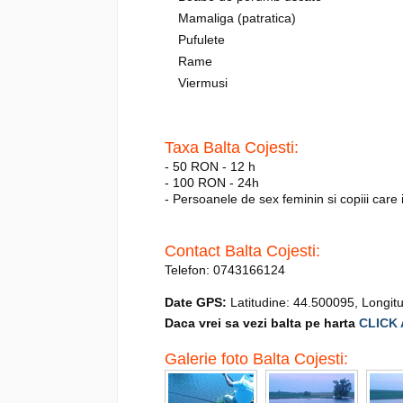
Mamaliga (patratica)
Pufulete
Rame
Viermusi
Taxa Balta Cojesti:
- 50 RON - 12 h
- 100 RON - 24h
- Persoanele de sex feminin si copiii care
Contact Balta Cojesti:
Telefon: 0743166124
Date GPS:
Latitudine: 44.500095, Longit
Daca vrei sa vezi balta pe harta
CLICK 
Galerie foto Balta Cojesti: