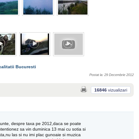
calitatii Bucuresti
Postat la: 29 Decembrie 2012
16846
vizualizari
unte, despre taxa pe 2012,daca se poate
tentionez sa vin duminica 13 mai cu sotia si
ta,nu las si nu imi plac gunoaie si muzica