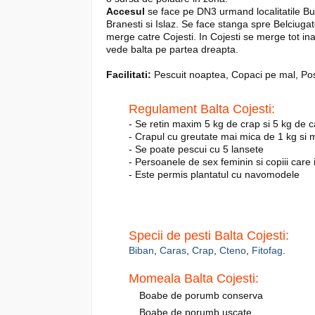
Accesul
se face pe DN3 urmand localitatile Bu
Branesti si Islaz. Se face stanga spre Belciugat
merge catre Cojesti. In Cojesti se merge tot in
vede balta pe partea dreapta.
Facilitati:
Pescuit noaptea, Copaci pe mal, Pos
Regulament Balta Cojesti:
- Se retin maxim 5 kg de crap si 5 kg de 
- Crapul cu greutate mai mica de 1 kg si 
- Se poate pescui cu 5 lansete
- Persoanele de sex feminin si copiii care
- Este permis plantatul cu navomodele
Specii de pesti Balta Cojesti:
Biban
,
Caras
,
Crap
,
Cteno
,
Fitofag
.
Momeala Balta Cojesti:
Boabe de porumb conserva
Boabe de porumb uscate