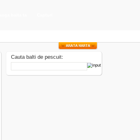
uga balta ta
Capturi
Cauta balti de pescuit: