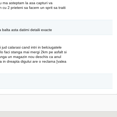
nu ma asteptam la asa capturi va
cu 2 prieteni sa facem un sprit sa traiti
 balta asta datimi detalii exacte
i jud calarasi cand intri in belciugatele
olo faci stanga mai mergi 2km pe asfalt si
e langa un magazin nou deschis ca anul
ta in dreapta digului are o reclama [valea