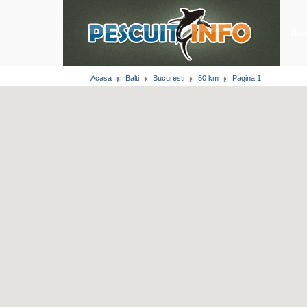
Ac
Acasa
Balti
Bucuresti
50 km
Pagina 1