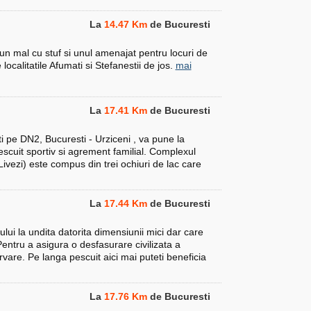
La
14.47 Km
de Bucuresti
un mal cu stuf si unul amenajat pentru locuri de
localitatile Afumati si Stefanestii de jos.
mai
La
17.41 Km
de Bucuresti
i pe DN2, Bucuresti - Urziceni , va pune la
escuit sportiv si agrement familial. Complexul
Livezi) este compus din trei ochiuri de lac care
La
17.44 Km
de Bucuresti
ului la undita datorita dimensiunii mici dar care
ntru a asigura o desfasurare civilizata a
rvare. Pe langa pescuit aici mai puteti beneficia
La
17.76 Km
de Bucuresti