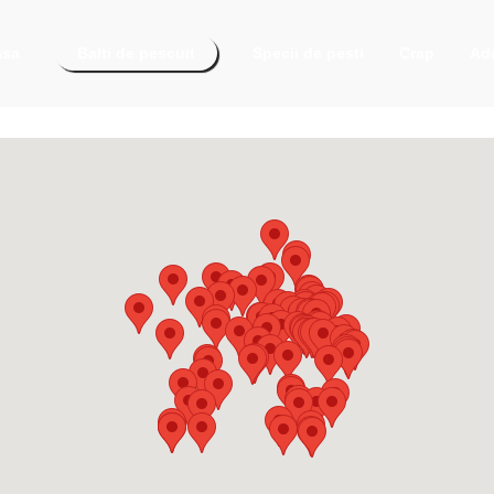
asa
Balti de pescuit
Specii de pesti
Crap
Ada