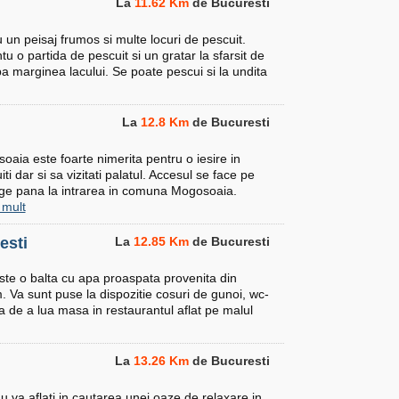
La
11.62 Km
de Bucuresti
u un peisaj frumos si multe locuri de pescuit.
u o partida de pescuit si un gratar la sfarsit de
 marginea lacului. Se poate pescui si la undita
La
12.8 Km
de Bucuresti
oaia este foarte nimerita pentru o iesire in
i dar si sa vizitati palatul. Accesul se face pe
rge pana la intrarea in comuna Mogosoaia.
 mult
esti
La
12.85 Km
de Bucuresti
ste o balta cu apa proaspata provenita din
. Va sunt puse la dispozitie cosuri de gunoi, wc-
ea de a lua masa in restaurantul aflat pe malul
La
13.26 Km
de Bucuresti
u va aflati in cautarea unei oaze de relaxare in