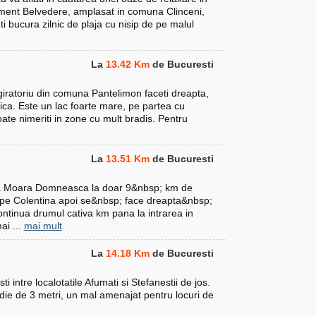
ement Belvedere, amplasat in comuna Clinceni,
i bucura zilnic de plaja cu nisip de pe malul
La
13.42 Km
de Bucuresti
iratoriu din comuna Pantelimon faceti dreapta,
nica. Este un lac foarte mare, pe partea cu
ate nimeriti in zone cu mult bradis. Pentru
La
13.51 Km
de Bucuresti
tea Moara Domneasca la doar 9&nbsp; km de
i pe Colentina apoi se&nbsp; face dreapta&nbsp;
ontinua drumul cativa km pana la intrarea in
ai ...
mai mult
La
14.18 Km
de Bucuresti
 intre localotatile Afumati si Stefanestii de jos.
ie de 3 metri, un mal amenajat pentru locuri de