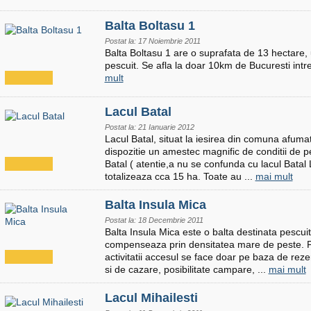
Balta Boltasu 1
Postat la: 17 Noiembrie 2011
Balta Boltasu 1 are o suprafata de 13 hectare, 
pescuit. Se afla la doar 10km de Bucuresti intre 
mult
Lacul Batal
Postat la: 21 Ianuarie 2012
Lacul Batal, situat la iesirea din comuna afumat
dispozitie un amestec magnific de conditii de p
Batal ( atentie,a nu se confunda cu lacul Batal 
totalizeaza cca 15 ha. Toate au ...
mai mult
Balta Insula Mica
Postat la: 18 Decembrie 2011
Balta Insula Mica este o balta destinata pescuit
compenseaza prin densitatea mare de peste. Pe
activitatii accesul se face doar pe baza de reze
si de cazare, posibilitate campare, ...
mai mult
Lacul Mihailesti