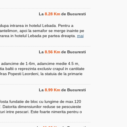
La
8.28 Km
de Bucuresti
 dupa intrarea in hotelul Lebada. Pentru a
antelimon, apoi la semafor se merge inainte pe
trarea in hotelul Lebada pe partea dreapta.
mai
La
8.56 Km
de Bucuresti
a, adancime de 1-6m, adancime medie 4.5 m,
a baltii o reprezinta exclusiv crapul in cantitate
ras Popesti Leordeni, la statuia de la primarie
La
8.99 Km
de Bucuresti
 fosta fundatie de bloc cu lungime de max.120
uf. Datorita dimensiunilor reduse se pescuieste
ri intre pescari. Este foarte nimerita pentru o