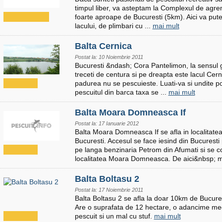
timpul liber, va asteptam la Complexul de agr
foarte aproape de Bucuresti (5km). Aici va putet
lacului, de plimbari cu ...
mai mult
Balta Cernica
Postat la: 10 Noiembrie 2011
Bucuresti &ndash; Cora Pantelimon, la sensul g
treceti de centura si pe dreapta este lacul Cer
padurea nu se pescuieste. Luati-va si undite po
pescuitul din barca taxa se ...
mai mult
Balta Moara Domneasca If
Postat la: 17 Ianuarie 2012
Balta Moara Domneasca If se afla in localita
Bucuresti. Accesul se face iesind din Bucurest
pe langa benzinaria Petrom din Afumati si se c
localitatea Moara Domneasca. De aici&nbsp; m
Balta Boltasu 2
Postat la: 17 Noiembrie 2011
Balta Boltasu 2 se afla la doar 10km de Bucuresti
Are o suprafata de 12 hectare, o adancime med
pescuit si un mal cu stuf.
mai mult