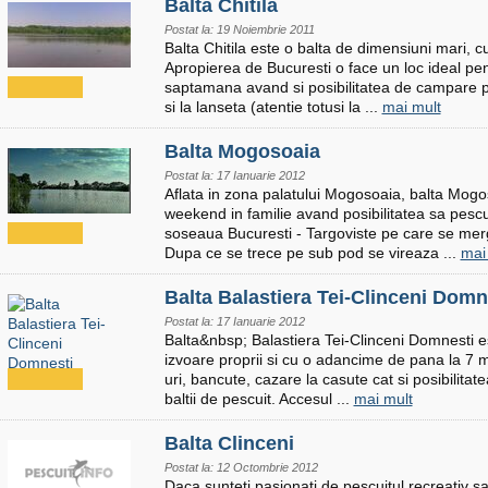
Balta Chitila
Postat la: 19 Noiembrie 2011
Balta Chitila este o balta de dimensiuni mari, c
Apropierea de Bucuresti o face un loc ideal pent
saptamana avand si posibilitatea de campare pa
si la lanseta (atentie totusi la ...
mai mult
Balta Mogosoaia
Postat la: 17 Ianuarie 2012
Aflata in zona palatului Mogosoaia, balta Mogos
weekend in familie avand posibilitatea sa pescuit
soseaua Bucuresti - Targoviste pe care se me
Dupa ce se trece pe sub pod se vireaza ...
mai
Balta Balastiera Tei-Clinceni Domn
Postat la: 17 Ianuarie 2012
Balta&nbsp; Balastiera Tei-Clinceni Domnesti e
izvoare proprii si cu o adancime de pana la 7 m
uri, bancute, cazare la casute cat si posibilitat
baltii de pescuit. Accesul ...
mai mult
Balta Clinceni
Postat la: 12 Octombrie 2012
Daca sunteti pasionati de pescuitul recreativ sa