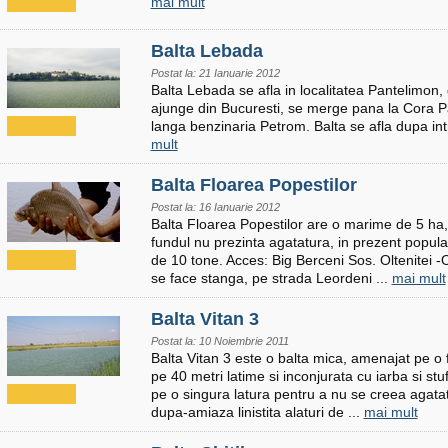
mai mult
Balta Lebada
Postat la: 21 Ianuarie 2012
Balta Lebada se afla in localitatea Pantelimon,
ajunge din Bucuresti, se merge pana la Cora P
langa benzinaria Petrom. Balta se afla dupa in
mult
Balta Floarea Popestilor
Postat la: 16 Ianuarie 2012
Balta Floarea Popestilor are o marime de 5 h
fundul nu prezinta agatatura, in prezent populati
de 10 tone. Acces: Big Berceni Sos. Oltenitei -O
se face stanga, pe strada Leordeni ...
mai mult
Balta Vitan 3
Postat la: 10 Noiembrie 2011
Balta Vitan 3 este o balta mica, amenajat pe o
pe 40 metri latime si inconjurata cu iarba si st
pe o singura latura pentru a nu se creea agatatu
dupa-amiaza linistita alaturi de ...
mai mult