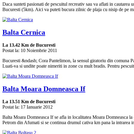
Daca sunteti pasionati de pescuitul recreativ sau va aflati in cautare
Bucuresti (5km). Aici va puteti bucura zilnic de plaja cu nisip de pe ma
Balta Cernica
La
13.42 Km
de Bucuresti
Postat la: 10 Noiembrie 2011
Bucuresti &ndash; Cora Pantelimon, la sensul giratoriu din comuna Pant
Luati-va si undite poate nimeriti in zone cu mult bradis. Pentru pescuit
Balta Moara Domneasca If
La
13.51 Km
de Bucuresti
Postat la: 17 Ianuarie 2012
Balta Moara Domneasca If se afla in localitatea Moara Domneasca la 
Petrom din Afumati si se continua drumul cativa km pana la intrarea 