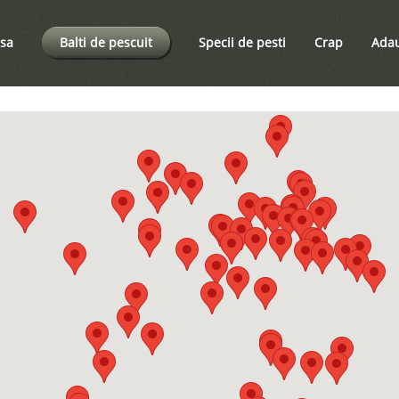
sa
Balti de pescuit
Specii de pesti
Crap
Adau