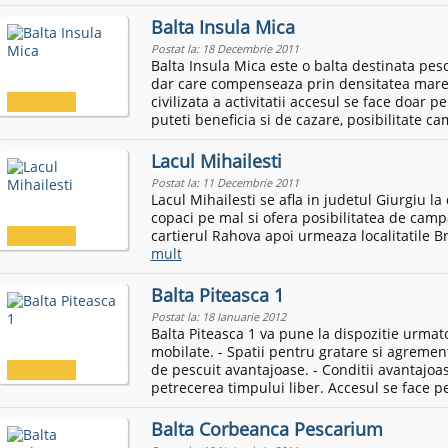
Balta Insula Mica
Postat la: 18 Decembrie 2011
Balta Insula Mica este o balta destinata pesc
dar care compenseaza prin densitatea mare 
civilizata a activitatii accesul se face doar 
puteti beneficia si de cazare, posibilitate ca
Lacul Mihailesti
Postat la: 11 Decembrie 2011
Lacul Mihailesti se afla in judetul Giurgiu la
copaci pe mal si ofera posibilitatea de camp
cartierul Rahova apoi urmeaza localitatile B
mult
Balta Piteasca 1
Postat la: 18 Ianuarie 2012
Balta Piteasca 1 va pune la dispozitie urmato
mobilate. - Spatii pentru gratare si agrement
de pescuit avantajoase. - Conditii avantajoas
petrecerea timpului liber. Accesul se face pe
Balta Corbeanca Pescarium