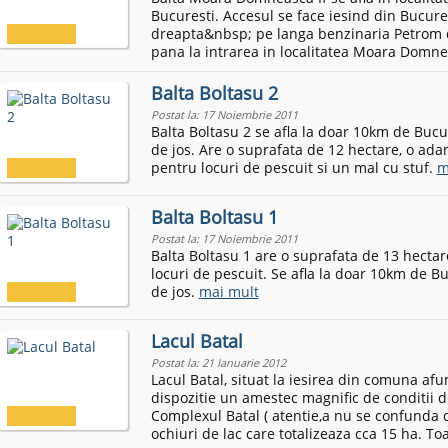
Bucuresti. Accesul se face iesind din Bucure
dreapta&nbsp; pe langa benzinaria Petrom d
pana la intrarea in localitatea Moara Domne
Balta Boltasu 2
Postat la: 17 Noiembrie 2011
Balta Boltasu 2 se afla la doar 10km de Bucure
de jos. Are o suprafata de 12 hectare, o ad
pentru locuri de pescuit si un mal cu stuf.
m
Balta Boltasu 1
Postat la: 17 Noiembrie 2011
Balta Boltasu 1 are o suprafata de 13 hectar
locuri de pescuit. Se afla la doar 10km de Buc
de jos.
mai mult
Lacul Batal
Postat la: 21 Ianuarie 2012
Lacul Batal, situat la iesirea din comuna afu
dispozitie un amestec magnific de conditii d
Complexul Batal ( atentie,a nu se confunda c
ochiuri de lac care totalizeaza cca 15 ha. Toa