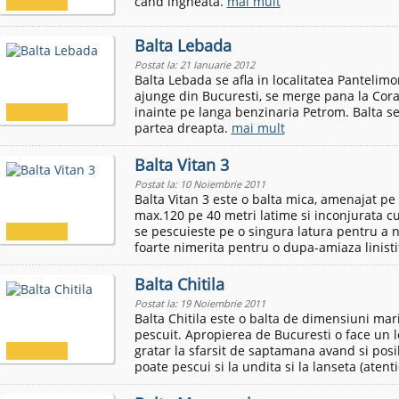
cand ingheata.
mai mult
Balta Lebada
Postat la: 21 Ianuarie 2012
Balta Lebada se afla in localitatea Pantelim
ajunge din Bucuresti, se merge pana la Cor
inainte pe langa benzinaria Petrom. Balta se
partea dreapta.
mai mult
Balta Vitan 3
Postat la: 10 Noiembrie 2011
Balta Vitan 3 este o balta mica, amenajat pe
max.120 pe 40 metri latime si inconjurata cu
se pescuieste pe o singura latura pentru a n
foarte nimerita pentru o dupa-amiaza linistit
Balta Chitila
Postat la: 19 Noiembrie 2011
Balta Chitila este o balta de dimensiuni mari
pescuit. Apropierea de Bucuresti o face un l
gratar la sfarsit de saptamana avand si pos
poate pescui si la undita si la lanseta (atentie