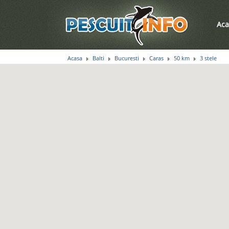
Aca
Acasa
Balti
Bucuresti
Caras
50 km
3 stele