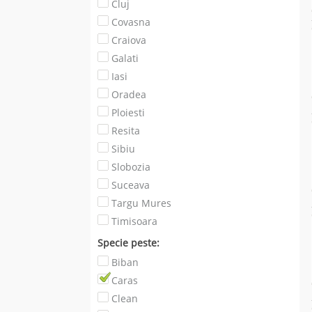
Cluj
Covasna
Craiova
Galati
Iasi
Oradea
Ploiesti
Resita
Sibiu
Slobozia
Suceava
Targu Mures
Timisoara
Specie peste:
Biban
Caras
Clean