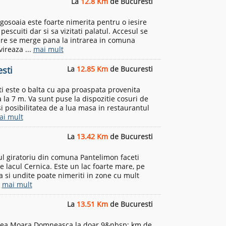
La
12.8 Km
de Bucuresti
gosoaia este foarte nimerita pentru o iesire
escuiti dar si sa vizitati palatul. Accesul se
are se merge pana la intrarea in comuna
ireaza ...
mai mult
sti
La
12.85 Km
de Bucuresti
i este o balta cu apa proaspata provenita
 la 7 m. Va sunt puse la dispozitie cosuri de
si posibilitatea de a lua masa in restaurantul
ai mult
La
13.42 Km
de Bucuresti
l giratoriu din comuna Pantelimon faceti
e lacul Cernica. Este un lac foarte mare, pe
 si undite poate nimeriti in zone cu mult
.
mai mult
La
13.51 Km
de Bucuresti
tatea Moara Domneasca la doar 9&nbsp; km de