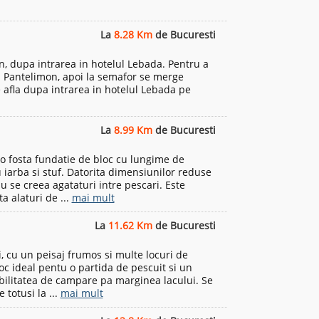
La
8.28 Km
de Bucuresti
on, dupa intrarea in hotelul Lebada. Pentru a
a Pantelimon, apoi la semafor se merge
 afla dupa intrarea in hotelul Lebada pe
La
8.99 Km
de Bucuresti
 o fosta fundatie de bloc cu lungime de
 iarba si stuf. Datorita dimensiunilor reduse
u se creea agataturi intre pescari. Este
a alaturi de ...
mai mult
La
11.62 Km
de Bucuresti
, cu un peisaj frumos si multe locuri de
oc ideal pentu o partida de pescuit si un
ibilitatea de campare pa marginea lacului. Se
 totusi la ...
mai mult