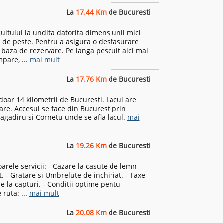
La
17.44 Km
de Bucuresti
uitului la undita datorita dimensiunii mici
de peste. Pentru a asigura o desfasurare
pe baza de rezervare. Pe langa pescuit aici mai
mpare, ...
mai mult
La
17.76 Km
de Bucuresti
 doar 14 kilometrii de Bucuresti. Lacul are
are. Accesul se face din Bucurest prin
ragadiru si Cornetu unde se afla lacul.
mai
La
19.26 Km
de Bucuresti
arele servicii: - Cazare la casute de lemn
. - Gratare si Umbrelute de inchiriat. - Taxe
e la capturi. - Conditii optime pentu
 ruta: ...
mai mult
La
20.08 Km
de Bucuresti