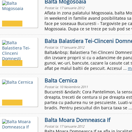
Balta Mogosoaia
Postat la: 17 Ianuarie 2012
Aflata in zona palatului Mogosoaia, balta Mo
in weekend in familie avand posibilitatea sa p
face pe soseaua Bucuresti - Targoviste pe c
Mogosoaia. Dupa ce se trece pe sub pod se v
Balta Balastiera Tei-Clinceni Domne
Postat la: 17 Ianuarie 2012
Balta&nbsp; Balastiera Tei-Clinceni Domnest
din izvoare proprii si cu o adancime de pana
gunoi, wc-uri, bancute, cazare la casute cat 
aflat pe malul baltii de pescuit. Accesul ...
m
Balta Cernica
Postat la: 10 Noiembrie 2011
Bucuresti &ndash; Cora Pantelimon, la sensu
dreapta, treceti de centura si pe dreapta est
partea cu padurea nu se pescuieste. Luati-va
bradis. Pentru pescuitul din barca taxa se ..
Balta Moara Domneasca If
Postat la: 17 Ianuarie 2012
Balta Moara Domneasca If se afla in locali