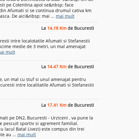
sti pe Colentina apoi se&nbsp; face
in Afumati si se continua drumul cativa km
asca. De aici&nbsp; mai ...
mai mult
La
14.18 Km
de Bucuresti
sti intre localotatile Afumati si Stefanestii
ancime medie de 3 metri, un mal amenajat
ai mult
La
14.47 Km
de Bucuresti
e, un mal cu stuf si unul amenajat pentru
uresti intre localitatile Afumati si Stefanestii
La
17.41 Km
de Bucuresti
mati pe DN2, Bucuresti - Urziceni , va pune la
e pescuit sportiv si agrement familial.
u lacul Batal Livezi) este compus din trei
te au ...
mai mult