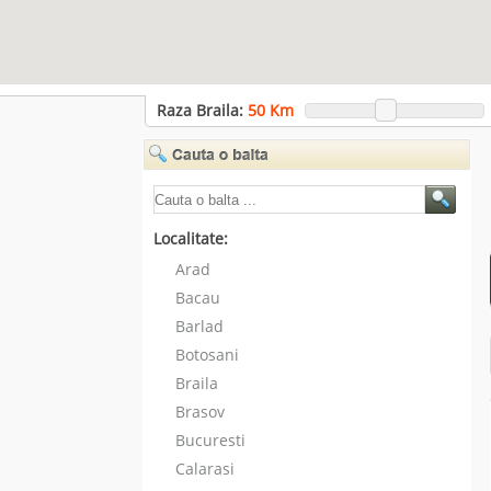
Raza Braila:
50
Km
Localitate:
Arad
Bacau
Barlad
Botosani
Braila
Brasov
Bucuresti
Calarasi