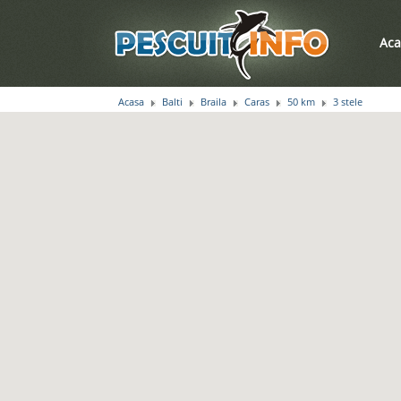
Aca
Acasa
Balti
Braila
Caras
50 km
3 stele