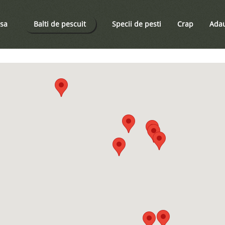
sa
Balti de pescuit
Specii de pesti
Crap
Adau