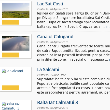
Lac Sat Costi
Postat la: 20 Aprilie 2015
Iesirea din Galati spre Targu Bujor prin Bari
pe DN apoi Stanga spre localitatea Sat Costi
balta. Dupa ce faceti stanga spre localitatea
balta (aprox 3km). Specii: Crap, caras si ...
ma
Canalul Calugarul
Postat la: 20 Aprilie 2015
Canal pentru irigatii frecventat de foarte mu
de catre &quot;unditari&quot; pentru caras, r
ciortanica insa pescarii insistenti pot prinde
prin diferite zone, in special din soseaua ...
La Salcami
Postat la: 25 Iulie 2012
Suprafata: balta are 5 ha si este compusa din
Populatie piscicola: baltile sunt populate c
acesta a fost populat si cu caras. Fiecare ba
este preponderent pentru agrement, nu pent
Balta Iaz Calmatui 3
Postat la: 30 Aprilie 2013