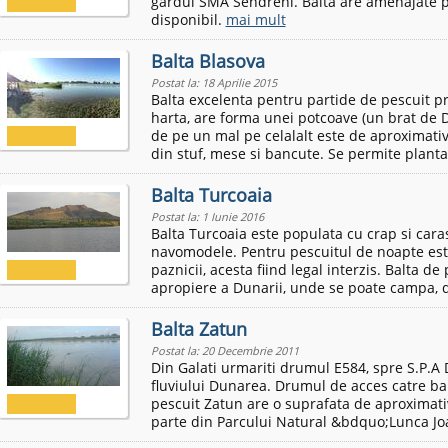
gardul SMA Sendreni. Balta are amenajate p
disponibil.
mai mult
Balta Blasova
Postat la: 18 Aprilie 2015
Balta excelenta pentru partide de pescuit pr
harta, are forma unei potcoave (un brat de 
de pe un mal pe celalalt este de aproximati
din stuf, mese si bancute. Se permite planta
Balta Turcoaia
Postat la: 1 Iunie 2016
Balta Turcoaia este populata cu crap si cara
navomodele. Pentru pescuitul de noapte este ne
paznicii, acesta fiind legal interzis. Balta d
apropiere a Dunarii, unde se poate campa, d
Balta Zatun
Postat la: 20 Decembrie 2011
Din Galati urmariti drumul E584, spre S.P.A 
fluviului Dunarea. Drumul de acces catre bal
pescuit Zatun are o suprafata de aproximativ 
parte din Parcului Natural &bdquo;Lunca Joa