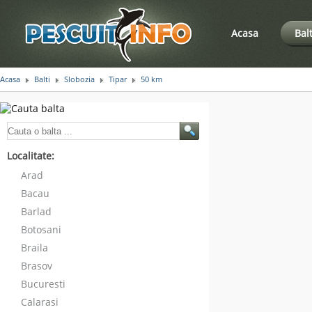
Acasa
Bal
Acasa
Balti
Slobozia
Tipar
50 km
Localitate:
Arad
Bacau
Barlad
Botosani
Braila
Brasov
Bucuresti
Calarasi