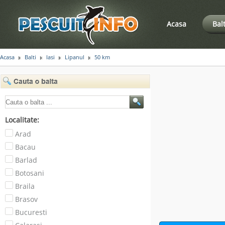
Acasa
Bal
Acasa
Balti
Iasi
Lipanul
50 km
Localitate:
Arad
Bacau
Barlad
Botosani
Braila
Brasov
Bucuresti