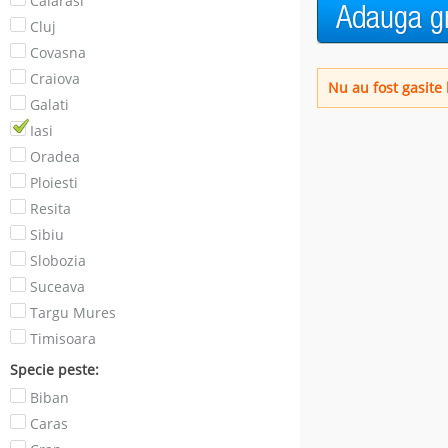
Calarasi
Cluj
Covasna
Craiova
Nu au fost gasite 
Galati
Iasi
Oradea
Ploiesti
Resita
Sibiu
Slobozia
Suceava
Targu Mures
Timisoara
Specie peste:
Biban
Caras