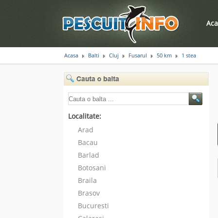
Aca
Acasa
Balti
Cluj
Fusarul
50 km
1 stea
Localitate:
Arad
Bacau
Barlad
Botosani
Braila
Brasov
Bucuresti