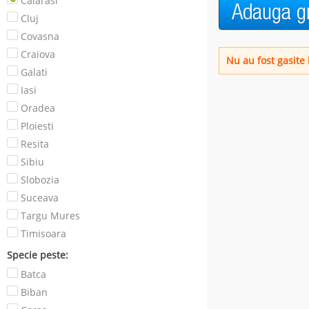
Calarasi
Cluj
Covasna
Craiova
Nu au fost gasite 
Galati
Iasi
Oradea
Ploiesti
Resita
Sibiu
Slobozia
Suceava
Targu Mures
Timisoara
Specie peste:
Batca
Biban