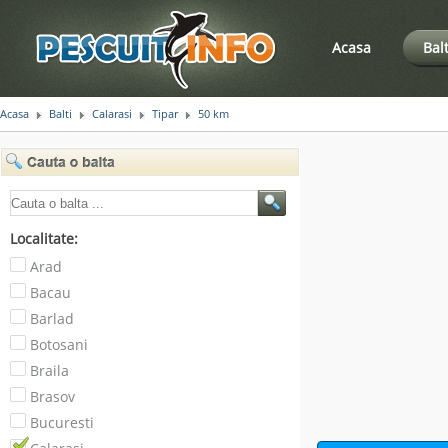
Acasa
Bal
Acasa
Balti
Calarasi
Tipar
50 km
Localitate:
Arad
Bacau
Barlad
Botosani
Braila
Brasov
Bucuresti