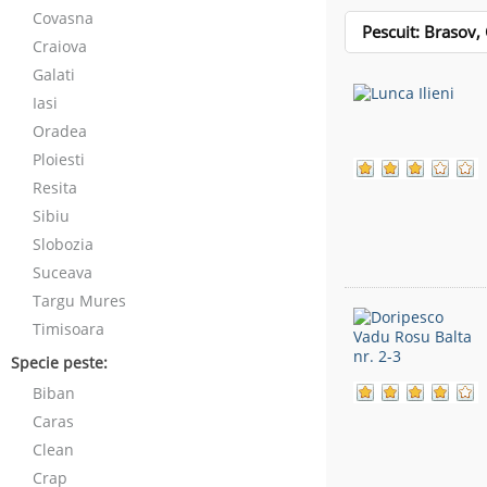
Covasna
Pescuit: Brasov,
Craiova
Galati
Iasi
Oradea
Ploiesti
Resita
Sibiu
Slobozia
Suceava
Targu Mures
Timisoara
Specie peste:
Biban
Caras
Clean
Crap