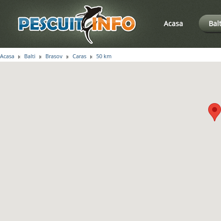
Acasa
Bal
Acasa
Balti
Brasov
Caras
50 km