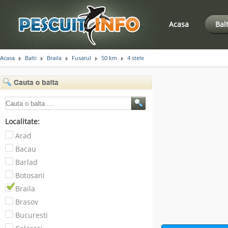
Acasa
Bal
Acasa
Balti
Braila
Fusarul
50 km
4 stele
Localitate:
Arad
Bacau
Barlad
Botosani
Braila
Brasov
Bucuresti