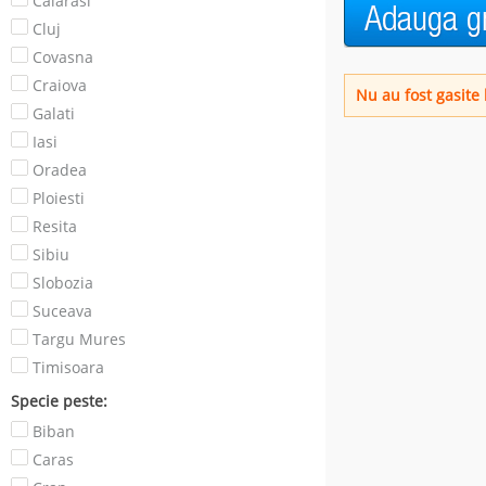
Calarasi
Cluj
Covasna
Craiova
Nu au fost gasite b
Galati
Iasi
Oradea
Ploiesti
Resita
Sibiu
Slobozia
Suceava
Targu Mures
Timisoara
Specie peste:
Biban
Caras