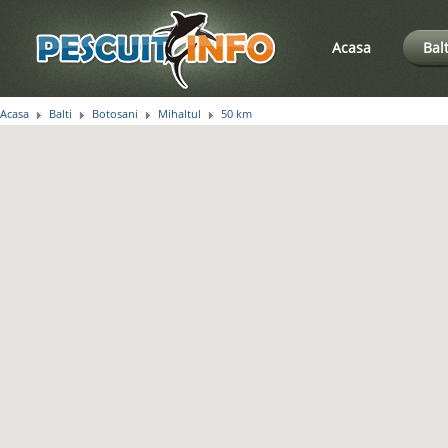
Acasa
Bal
Acasa
Balti
Botosani
Mihaltul
50 km