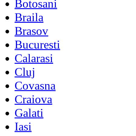
Botosani
Braila
Brasov
Bucuresti
Calarasi
Cluj
Covasna
Craiova
Galati
Iasi