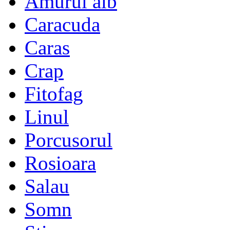
Amurul alb
Caracuda
Caras
Crap
Fitofag
Linul
Porcusorul
Rosioara
Salau
Somn