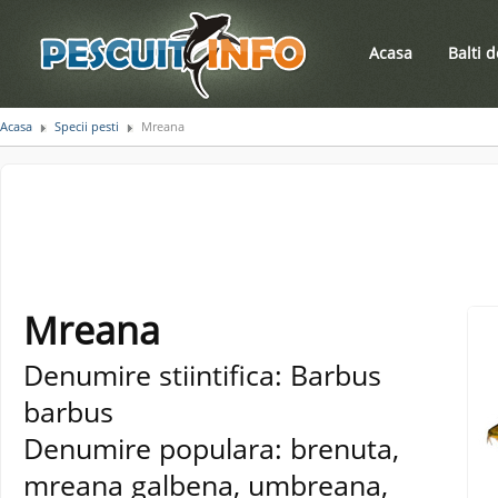
Acasa
Balti 
Acasa
Specii pesti
Mreana
Mreana
Denumire stiintifica: Barbus
barbus
Denumire populara: brenuta,
mreana galbena, umbreana,