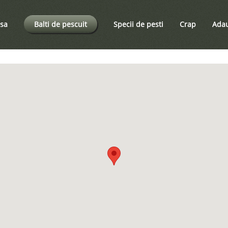
sa
Balti de pescuit
Specii de pesti
Crap
Adau