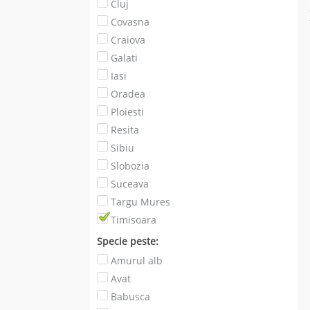
Cluj
Covasna
Craiova
Galati
Iasi
Oradea
Ploiesti
Resita
Sibiu
Slobozia
Suceava
Targu Mures
Timisoara
Specie peste:
Amurul alb
Avat
Babusca