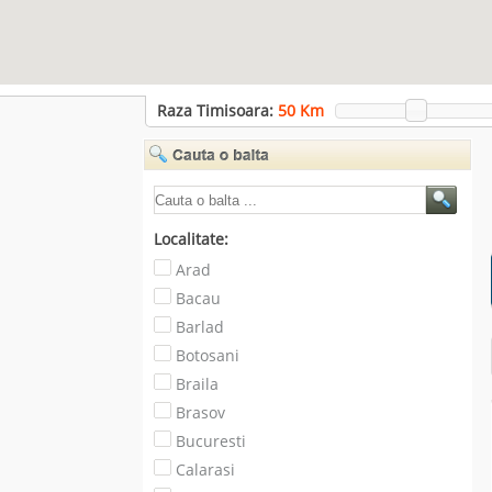
Raza Timisoara:
50
Km
Localitate:
Arad
Bacau
Barlad
Botosani
Braila
Brasov
Bucuresti
Calarasi