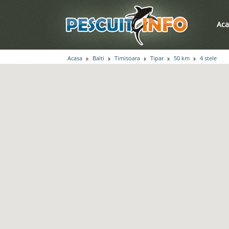
Aca
Acasa
Balti
Timisoara
Tipar
50 km
4 stele