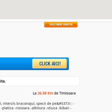
ita.
La
26.58 Km
de Timisoara
 interzis braconajul, specii de pe&#537;ti : -
-platica -rosioara -albitura -stiuca -biban -