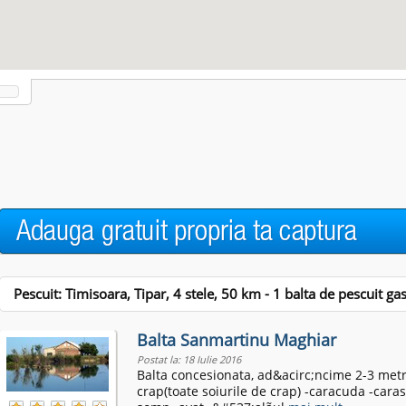
Pescuit: Timisoara, Tipar, 4 stele,
50
km - 1 balta de pescuit gas
Balta Sanmartinu Maghiar
Postat la: 18 Iulie 2016
Balta concesionata, ad&acirc;ncime 2-3 metri,
crap(toate soiurile de crap) -caracuda -caras 