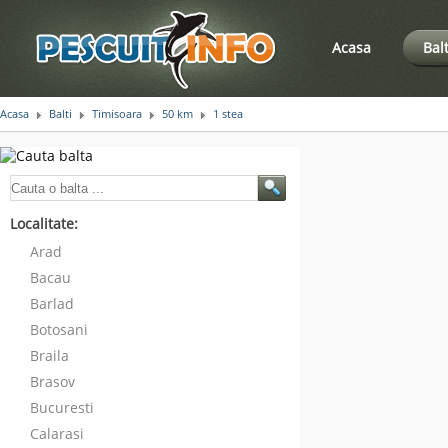
Acasa
Bal
Acasa
Balti
Timisoara
50 km
1 stea
Localitate:
Arad
Bacau
Barlad
Botosani
Braila
Brasov
Bucuresti
Calarasi