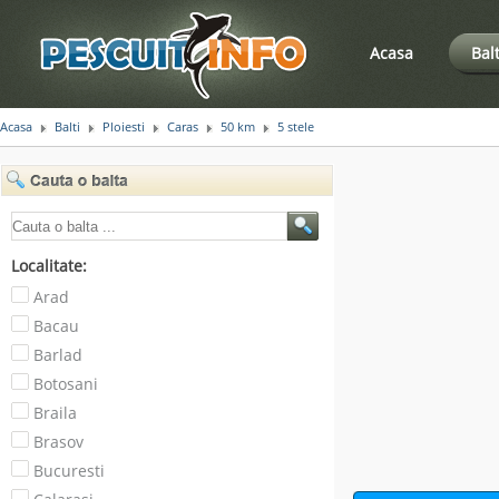
Acasa
Bal
Acasa
Balti
Ploiesti
Caras
50 km
5 stele
Localitate:
Arad
Bacau
Barlad
Botosani
Braila
Brasov
Bucuresti