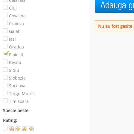
Calarasi
Cluj
Covasna
Craiova
Nu au fost gasite b
Galati
Iasi
Oradea
Ploiesti
Resita
Sibiu
Slobozia
Suceava
Targu Mures
Timisoara
Specie peste:
Rating: