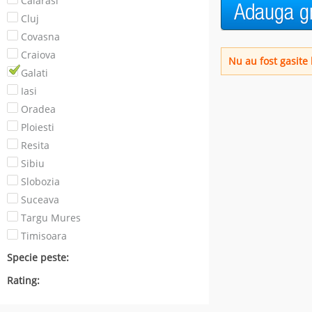
Calarasi
Cluj
Covasna
Craiova
Nu au fost gasite b
Galati
Iasi
Oradea
Ploiesti
Resita
Sibiu
Slobozia
Suceava
Targu Mures
Timisoara
Specie peste:
Rating: