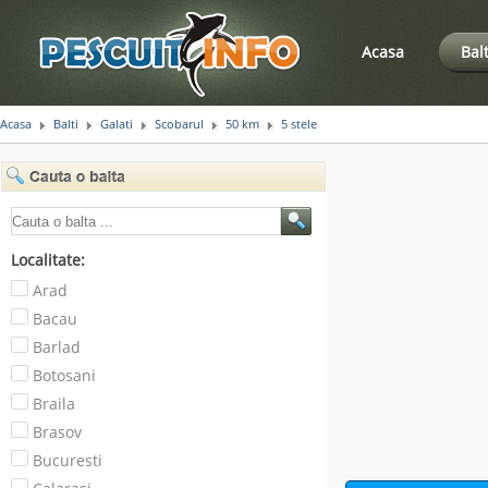
Acasa
Bal
Acasa
Balti
Galati
Scobarul
50 km
5 stele
Localitate:
Arad
Bacau
Barlad
Botosani
Braila
Brasov
Bucuresti