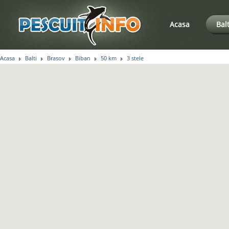
Acasa
Bal
Acasa
Balti
Brasov
Biban
50 km
3 stele