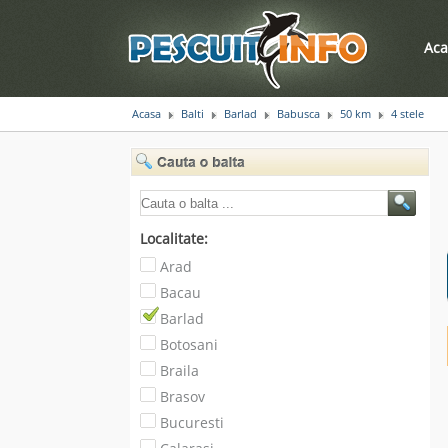
Aca
Acasa
Balti
Barlad
Babusca
50 km
4 stele
Localitate:
Arad
Bacau
Barlad
Botosani
Braila
Brasov
Bucuresti