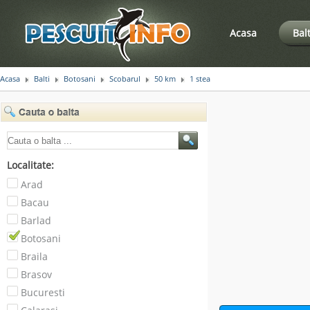
Acasa
Bal
Acasa
Balti
Botosani
Scobarul
50 km
1 stea
Localitate:
Arad
Bacau
Barlad
Botosani
Braila
Brasov
Bucuresti