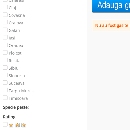
Calarasi
Cluj
Covasna
Craiova
Nu au fost gasite 
Galati
Iasi
Oradea
Ploiesti
Resita
Sibiu
Slobozia
Suceava
Targu Mures
Timisoara
Specie peste:
Rating: